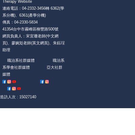
Therapy Website
連絡電話：04-2332-3456轉 6362(學
系分機)、6361(產學分機)
傳真：04-2330-5834
41354台中市霧峰區柳豐路500號
網頁負責人：宋宜珊老師(中文網
頁)、廖婉彣老師(英文網頁)、朱鈺珵
助理
職治系社群媒體 職治系
系學會社群媒體 亞大社群
媒體
造訪人次 : 15027140