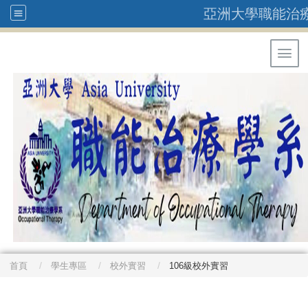
亞洲大學職能治
Toggl
首頁
學生專區
校外實習
106級校外實習
: