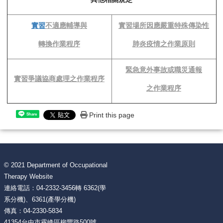
實習
不適應輔導與
實習場所因應嚴重特殊傳染性
轉換作業程序
肺炎疫情之作業原則
緊急意外事故或職災通報
實習爭議協商處理之作業程序
之作業程序
Print this page
Share
© 2021 Department of Occupational
Therapy Website
連絡電話：04-2332-3456轉 6362(學
系分機)、6361(產學分機)
傳真：04-2330-5834
41354台中市霧峰區柳豐路500號