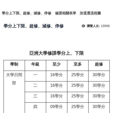
:
學分上下限、超修、減修、停修
修課相關表單
加退選流程圖
學分上下限、超修、減修、停修
瀏覽人次:
19998
亞洲大學修課學分上、下限
學制
年級
至少
至多
超修
大學日間
一
16
學分
25
學分
30
學分
部
二
16
學分
25
學分
30
學分
三
16
學分
25
學分
30
學分
四
09
學分
25
學分
30
學分