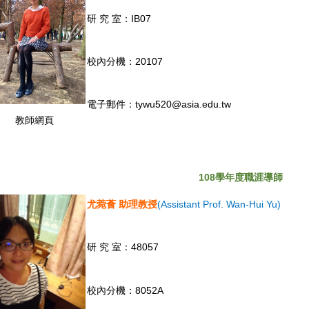
研 究 室：IB07
校內分機：20107
電子郵件：tywu520@asia.edu.tw
教師網頁
108
學年度職涯導師
尤菀薈 助理教授
(Assistant Prof. Wan-Hui Yu)
研 究 室：48057
校內分機：8052A