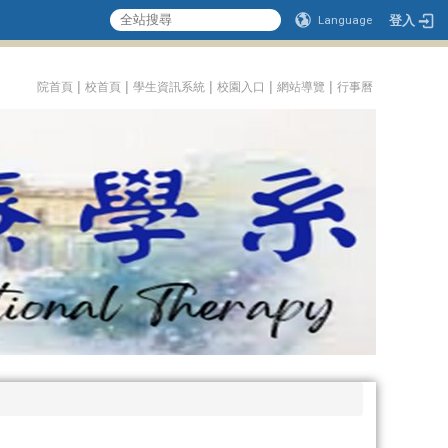
登入
Language
:::
|
|
|
|
|
院首頁
校首頁
學生資訊系統
校園入口
網站導覽
行事曆