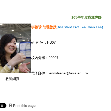
105
學年度職涯導師
李雅珍 助理教授
(Assistant Prof. Ya-Chen Lee)
研 究 室：HB07
校內分機：20007
電子郵件：jennyleenet@asia.edu.tw
教師網頁
Print this page