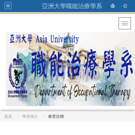
亞洲大學職能治療學系
Toggl
首頁
學系簡介
教育目標
: