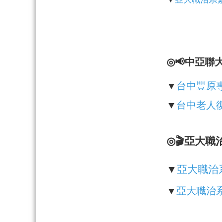
◎📢中亞
▼
台中豐原
▼
台中老人
◎🎬亞大職
▼
亞大職治
▼
亞大職治