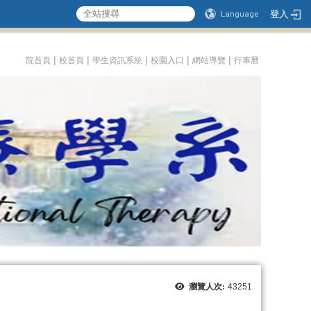
登入
Language
:::
|
|
|
|
|
院首頁
校首頁
學生資訊系統
校園入口
網站導覽
行事曆
瀏覽人次:
43251