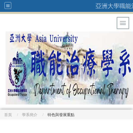
亞洲大學職能
Toggl
首頁
學系簡介
特色與發展重點
: