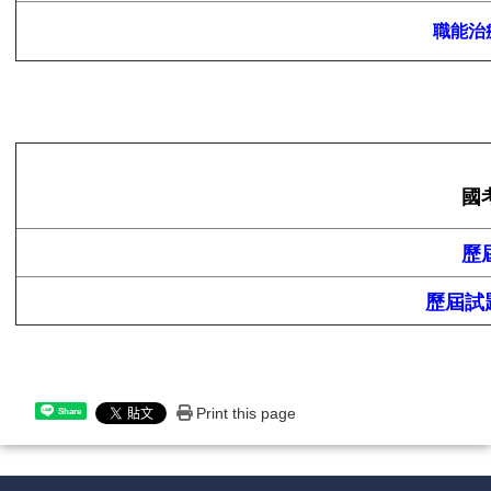
職能治
國
歷
歷屆試
Print this page
Share