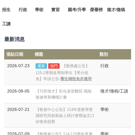
招生
行政
學術
實習
國考/升學
榮譽榜
徵才/徵稿
工讀
最新消息
張貼日期
標題
類別
2026-07-23
行政
【教務處公告】
重要
熱門
115-1學期各學制學生【學分抵
免】申請公告-
舊生補抵免亦適用
2026-08-05
徵才/徵稿/工讀
【刊登徵才】彰化基督醫院 職能
復健專業機構計畫
2026-07-21
學術
【教發中心公告】114年度教學實
踐研究與創新線上研討會暨論文口
頭發表競賽
2026-07-09
學術
【教務處公告】114-115學年度暑