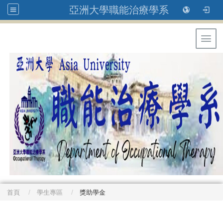
亞洲大學職能治療學系
Toggl
首頁
學生專區
獎助學金
: