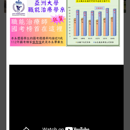
亞大職治系課程介紹
亞大職治畢業生訪談