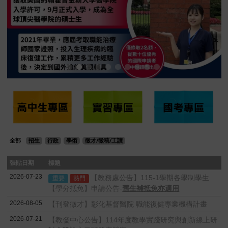
全部
招生
行政
學術
徵才/徵稿/工讀
張貼日期
標題
2026-07-23
【教務處公告】115-1學期各學制學生
重要
熱門
【學分抵免】申請公告-
舊生補抵免亦適用
2026-08-05
【刊登徵才】彰化基督醫院 職能復健專業機構計畫
2026-07-21
【教發中心公告】114年度教學實踐研究與創新線上研