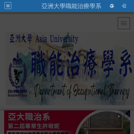
亞洲大學職能治療學系
Toggl