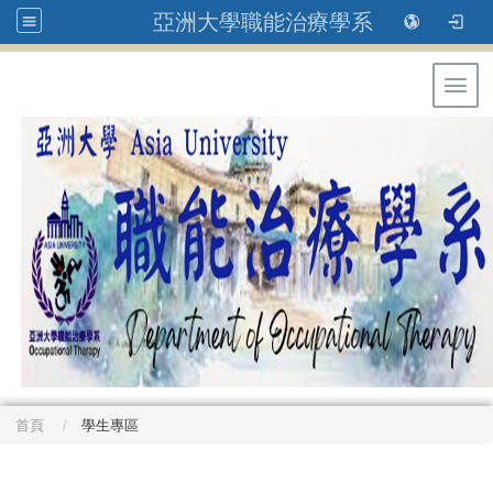
亞洲大學職能治療學系
Toggl
首頁
學生專區
: