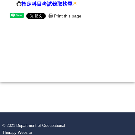
◎
指定科目考試
錄取榜單
Print this page
Share
© 2021 Department of Occupational
Therapy Website