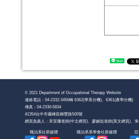
Share
© 2021 Department of Occupational Therapy Website
連絡電話：04-2332-3456轉 6362(學系分機)、6361(產學分
傳真：04-2330-5834
41354台中市霧峰區柳豐路500號
網頁負責人：宋宜珊老師(中文網頁)、廖婉彣老師(英文網頁)、
職治系社群媒體 職治系系學會社群媒體 