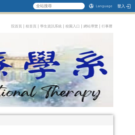
登入
Language
:::
|
|
|
|
|
院首頁
校首頁
學生資訊系統
校園入口
網站導覽
行事曆