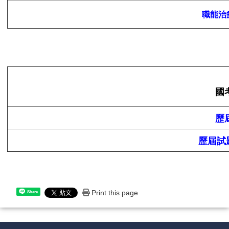
職能治
國
歷
歷屆試
Print this page
Share