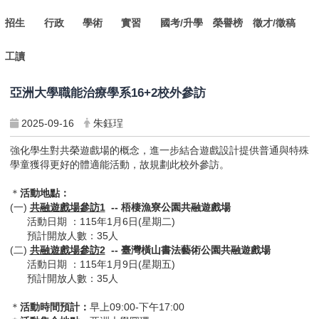
招生
行政
學術
實習
國考/升學
榮譽榜
徵才/徵稿
工讀
亞洲大學職能治療學系16+2校外參訪
2025-09-16
朱鈺珵
強化學生對共榮遊戲場的概念，進一步結合遊戲設計提供普通與特殊
學童獲得更好的體適能活動，故規劃此校外參訪。
＊
活動地點：
(一)
共融遊戲場參訪1
--
梧棲漁寮公園共融遊戲場
活動日期 ：115年1月6日(星期二)
預計開放人數：35人
(二)
共融遊戲場參訪2
-- 臺灣橫山書法藝術公園共融遊戲場
活動日期 ：115年1月9日(星期五)
預計開放人數：35人
＊
活動時間預計：
早上09:00-下午17:00