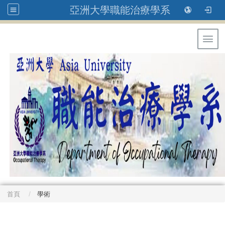
亞洲大學職能治療學系
Toggl
首頁
學術
: