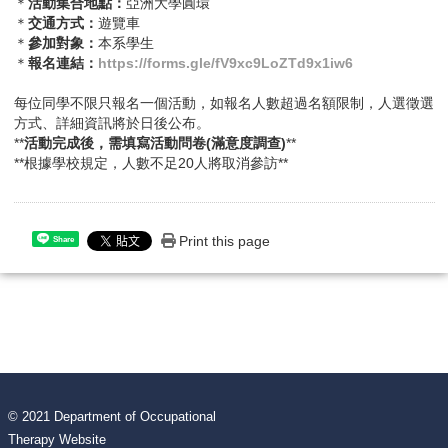
＊
活動集合地點：
亞洲大學圓環
＊
交通方式：
遊覽車
＊
參加對象：
本系學生
＊
報名連結：
https://forms.gle/fV9xc9LoZTd9x1iw6
每位同學不限只報名一個活動，如報名人數超過名額限制，人選徵選
方式、詳細資訊將於日後公布。
**
活動完成後，需填寫活動問卷(滿意度調查)
**
**根據學校規定，人數不足20人將取消參訪**
Print this page
Share
© 2021 Department of Occupational
Therapy Website