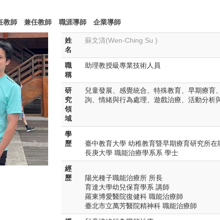
任教師
兼任教師
職涯導師
企業導師
姓
蘇文清(Wen-Ching Su )
名
職
助理教授級專業技術人員
稱
研
兒童發展、感覺統合、特殊教育、早期療育
究
詢、情緒與行為處理、遊戲治療、活動分析
領
域
學
歷
臺中教育大學 幼稚教育暨早期療育研究所在
長庚大學 職能治療學系系 學士
經
歷
陽光種子職能治療所 所長
育達大學幼兒保育學系 講師
羅東博愛醫院復健科 職能治療師
臺北市立萬芳醫院精神科 職能治療師