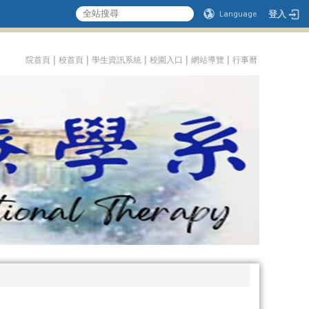
登入
Language
:::
|
|
|
|
|
院首頁
校首頁
學生資訊系統
校園入口
網站導覽
行事曆