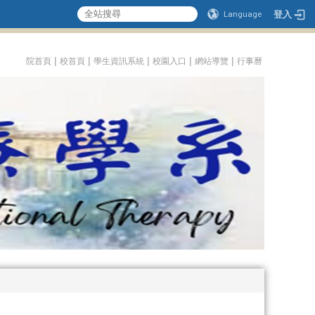
登入
Language
:::
|
|
|
|
|
院首頁
校首頁
學生資訊系統
校園入口
網站導覽
行事曆