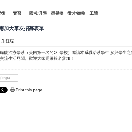
學術
實習
國考/升學
榮譽榜
徵才/徵稿
工讀
】南加大筆友招募表單
朱鈺珵
職能治療學系（美國第一名的OT學校）邀請本系職治系學生 參與學生
交流生活見聞。歡迎大家踴躍報名參加！
Global_Pen_Pal_Program_2024-2025.pdf
Print this page