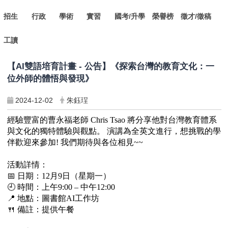
招生
行政
學術
實習
國考/升學
榮譽榜
徵才/徵稿
工讀
【AI雙語培育計畫 - 公告】《探索台灣的教育文化：一
位外師的體悟與發現》
2024-12-02
朱鈺珵
經驗豐富的曹永福老師 Chris Tsao 將分享他對台灣教育體系
與文化的獨特體驗與觀點。 演講為全英文進行，想挑戰的學
伴歡迎來參加! 我們期待與各位相見~~
活動詳情：
📅
日期：12月9日（星期一）
🕘
時間：上午9:00 – 中午12:00
📍
地點：圖書館AI工作坊
🍴
備註：提供午餐