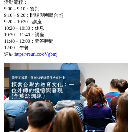
活動流程：
9:00
– 9:10：簽到
9:10
– 9:20：開場與團體合照
9:20
– 10:20：講座
10:20
– 10:30：休息
10:30
– 11:40：講座
11:40
– 12:00：問答時間
12:00
：午餐
連結:
https://reurl.cc/oVgbmj