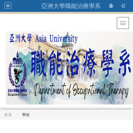
亞洲大學職能治療學系
Toggl
首頁
學術
: