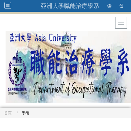
亞洲大學職能治療學系
Toggl
首頁
學術
: