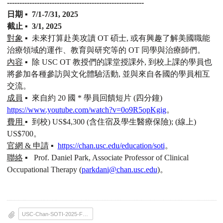
-------------------------------------------------------
日期
▪
7/1-7/31, 2025
截止
▪
3/1, 2025
對象
▪
未來打算赴美攻讀
OT
碩士
,
或有興趣了解美國職能
治療領域的運作、教育與研究等的
OT
同學與治療師們。
內容
▪
除
USC OT
教授們的課堂授課外
,
到校上課的學員也
將參加各種參訪與文化體驗活動
,
並與來自各國的學員相互
交流。
成員
▪
來自約
20
國
*
學員回饋短片
(
四分鐘
)
https://www.youtube.com/watch?v=0o9R5opKgig
。
費用
▪
到校
) US$4,300 (
含住宿及學生醫療保險
); (
線上
)
US$700
。
官網
&
申請
▪
https://chan.usc.edu/education/soti
。
聯絡
▪ Prof. Daniel Park, Associate Professor of Clinical
Occupational Therapy (
parkdani@chan.usc.edu
)
。
USC-Chan-SOTI-2025-Flyer.pdf