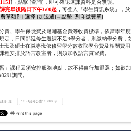
1151
]→點擊 [查詢]，即可確認選課資料是否無誤。
課完畢後隔日下午3:00起
，
可登入『學生資訊系統』，於 [
繳費單類別] 選擇 [加退選]→點擊 [列印繳費單]
：
分費、學生保險費及退輔基金費等收費標準，依當學年度
規定，日間部延修生選課不足9學分者，則繳納學分費，
士班及碩士在職專班依修習學分數收取學分費及相關費用
課程安排於語言教室者，則須加收語言實習費。
：
」課程因須安排服務地點，故不得自行加退選；如欲加
56#3291詢問。
115-1辦理延修生註冊_選課_繳費事宜.pdf
115-1延修公告1150603.png
Print this page