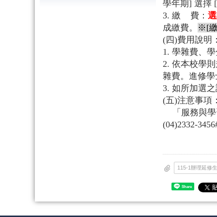
學年期] 選擇 [
3.
繳 費：
選
成繳費。
※[
(
四)費用說明
1.
學雜費、學
2.
依本校學則
雜費。進修學
3.
如所加選之
(
五)注意事項
「服務與學習
(04)2332-34
Share