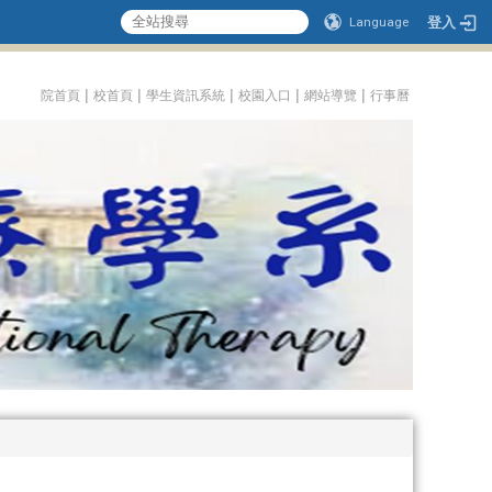
登入
Language
:::
|
|
|
|
|
院首頁
校首頁
學生資訊系統
校園入口
網站導覽
行事曆