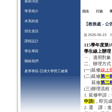
最新消息
學系簡介
招生
行政
本系師資
【教務處 - 
招生資訊
2026-06-23
課程設計
11
5
學年度第1
學生線上辦理
學生專區
ㄧ、適用對象
聯絡我們
二、辦理方式
(
一)延修
線上
產學專區-亞洲大學勞工健康
(
二)延修
第一
延修
第二
(
三)辦理流程
1.
延修申請：
申請]
，即完
2.
選 課：進