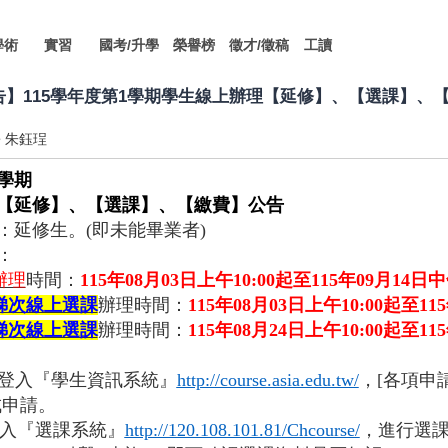
學術
實習
國考/升學
榮譽榜
徵才/徵稿
工讀
公告】115學年度第1學期學生線上辦理【延修】、【選課】、
朱鈺珵
學期
【延修】、【選課】、【繳費】公告
：延修生。(即未能畢業者)
：
辦理
時間：
115
年08月03日上午10:00起至115年09月14日中
梯次線上選課
辦理時間：
115
年08月03日上午10:00起至11
梯次線上選課
辦理時間：
115
年08月24日上午10:00起至11
：
登入『學生資訊系統』
http://course.asia.edu.tw/
，[各項申請
成申請。
入『選課系統』
http://120.108.101.81/Chcourse/
，進行選課