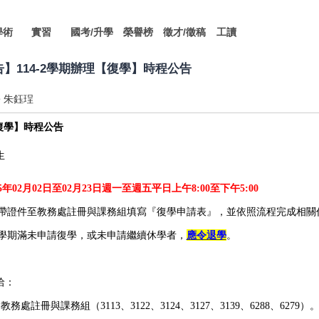
學術
實習
國考/升學
榮譽榜
徵才/徵稿
工讀
公告】114-2學期辦理【復學】時程公告
朱鈺珵
復學】時程公告
生
5
年02月02日至02月23日週一至週五平日上午8:00至下午5:00
攜帶證件至教務處註冊與課務組填寫『復學申請表』，並依照流程完成相關
休學期滿未申請復學，或未申請繼續休學者，
應令退學
。
洽：
務處註冊與課務組（3113、3122、3124、3127、3139、6288、6279）