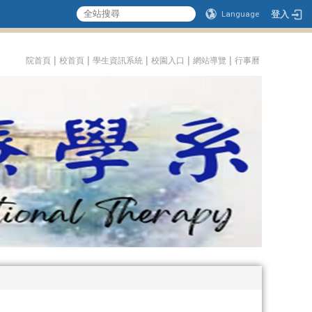
登入
Language
:::
|
|
|
|
|
院首頁
校首頁
學生資訊系統
校園入口
網站導覽
行事曆