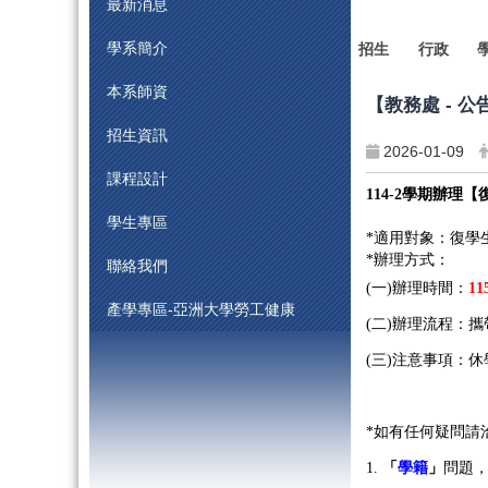
最新消息
學系簡介
招生
行政
本系師資
【教務處 - 
招生資訊
2026-01-09
課程設計
114-2
學期
辦理【
學生專區
*適用對象：復學
*
辦理方式：
聯絡我們
(
一)辦理時間：
11
產學專區-亞洲大學勞工健康
(
二)辦理流程：
(
三)注意事項：
*如有任何疑問請
1.
「
學籍
」
問題，教