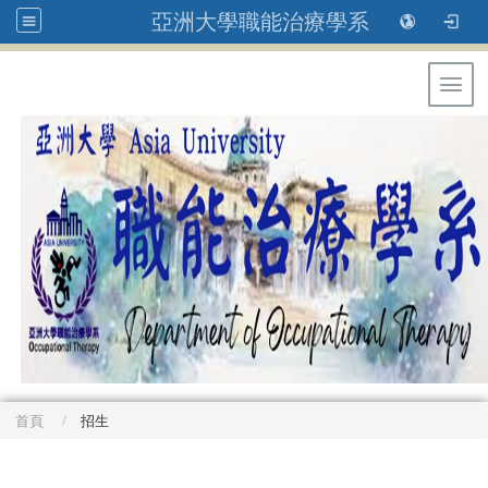
亞洲大學職能治療學系
Toggl
首頁
招生
: