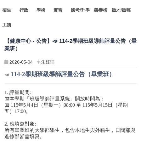
招生
行政
學術
實習
國考/升學
榮譽榜
徵才/徵稿
工讀
【健康中心 - 公告】📣 114-2學期班級導師評量公告（畢
業班）
2026-05-04
朱鈺珵
114-2
學期班級導師評量公告（畢業班）
📣
1.
評量期間
:
📅
本學期「班級導師評量系統」開放時間為：
📅
115
年
5
月
4
日（星期一）
08:00
至
115
年
5
月
15
日（星期
五
）
17:00
。
2.
應填寫對象
:
所有畢業班的大學部學生，包含本地生與外籍生，日間部與
進修部皆需填寫。