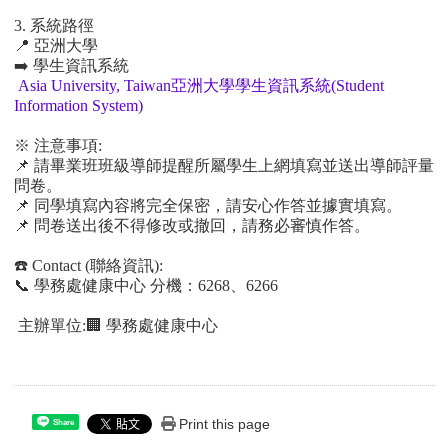
3.
系統路徑
📍
亞洲大學
➡
️
學生資訊系統
Asia University, Taiwan
亞洲大學學生資訊系統(Student
Information System)
※
注意事項
:
📌
請畢業班班級導師提醒所屬學生上網填寫並送出導師評量
問卷。
📌
同學填寫
內
容將完全保密，請安心作答並據實填寫。
📌
問卷送出後不得修改或撤回，請務必審慎作答。
☎
️ Contact (
聯絡資訊
):
📞
學務處健康中心
分機：
6268
、
6266
主辦單位
:
🏢
學務處健康中心
Print this page
Share