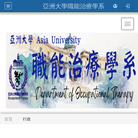
亞洲大學職能治療學系
Toggl
首頁
行政
: