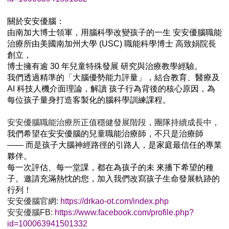
關於安安優腦：
由南加大博士領軍，用腦科學改變孩子的一生 安安優腦職能
治療所由美國南加州大學 (USC) 職能科學博士 高致娟院長
創立，
博士擁有逾 30 年兒童特殊發展 研究與治療教學經驗。
我們透過精準的「大腦優勢能力評量」，結合教育、醫療及
AI 科技人機介面理論，解讀 孩子行為背後的核心原因，為
每位孩子量身打造客製化的腦科學訓練課程。
安安優腦職能治療所正值穩健發展階段，團隊持續成長中，
我們希望在安安優腦的兒童職能治療師，不只是治療師
—— 而是孩子大腦神經路徑的引路人，是家庭最信任的專業
夥伴。
每一次評估、每一堂課，都在為孩子的未 來播下希望的種
子。邀請充滿熱忱的您，加入我們改寫孩子生命發展軌跡的
行列！
安安優腦官網:
https://drkao-ot.com/index.php
安安優腦FB:
https://www.facebook.com/profile.php?
id=100063941501332