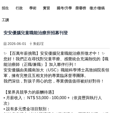
招生
行政
學術
實習
國考/升學
榮譽榜
徵才/徵稿
工讀
安安優腦兒童職能治療所招募刊登
2026-06-01
朱鈺珵
✨
【百萬年薪挑戰】安安優腦兒童職能治療所徵才中！
✨
您好！我們正在尋找對兒童早療、感覺統合充滿熱忱的【職
能治療師（正職/兼職）】加入夥伴行列！
安安優腦由美國南加大（USC）職能科學博士高致娟院長領
軍，擁有完整且互相支持的專業臨床督導團隊。
我們深信，對孩子用心的您，專業價值值得被好好對待！
【業界具競爭力的薪酬待遇】
• 月薪收入： NT$ 53,000 - 100,000 +（依資歷與執行人
次）
• 設有多元獎金項目類別：