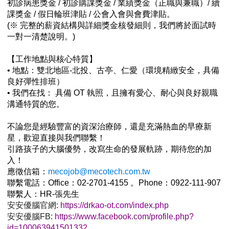
初診病患獎金 / 初診購課獎金 / 業績獎金（正職與兼職）/ 續
課獎金 / 假日輪班津貼 / 公會入會與會費津貼。
(
※ 完整的薪資結構與詳細獎金核發細則，我們將於面試時
一對一清楚說明。)
【工作地點與核心特質】
• 地點：雙北地區-北投、古亭、仁愛（環境精緻安全，具備
良好彈性排班）
• 我們在找： 具備 OT 執照，且擁有愛心、耐心與良好親職
溝通特質的您。
不論您是經驗豐富的資深治療師，還是充滿熱血的早療新
星，歡迎直接與我們聯繫！
引路孩子的大腦優勢，改寫生命的發展軌跡，期待您的加
入！
應徵信箱：
mecojob@mecotech.com.tw
聯繫電話：Office：02-2701-4155 。Phone：0922-111-907
聯繫人：HR-張先生
安安優腦官網:
https://drkao-ot.com/index.php
安安優腦FB:
https://www.facebook.com/profile.php?
id=100063941501332