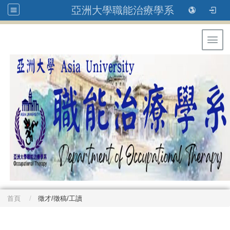
亞洲大學職能治療學系
Toggl
首頁
徵才/徵稿/工讀
: