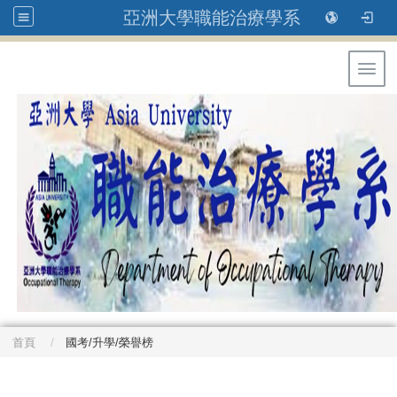
亞洲大學職能治療學系
Toggl
首頁
國考/升學/榮譽榜
: