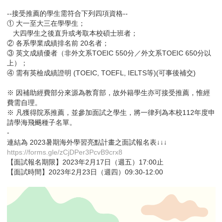
--接受推薦的學生需符合下列四項資格--
① 大一至大三在學學生；
大四學生之後直升或考取本校碩士班者；
② 各系學業成績排名前 20名者；
③ 英文成績優者（非外文系TOEIC 550分／外文系TOEIC 650分以
上）；
④ 需有英檢成績證明 (TOEIC, TOEFL, IELTS等)(可事後補交)
※ 因補助經費部分來源為教育部，故外籍學生亦可接受推薦，惟經
費需自理。
※ 凡獲得院系推薦，並參加面試之學生，將一律列為本校112年度申
請學海飛颺種子名單。
-
連結為 2023暑期海外學習亮點計畫之面試報名表↓↓↓
https://forms.gle/zCjDPer3PcvB9crx8
【面試報名期限】2023年2月17日（週五）17:00止
【面試時間】2023年2月23日（週四）09:30-12:00