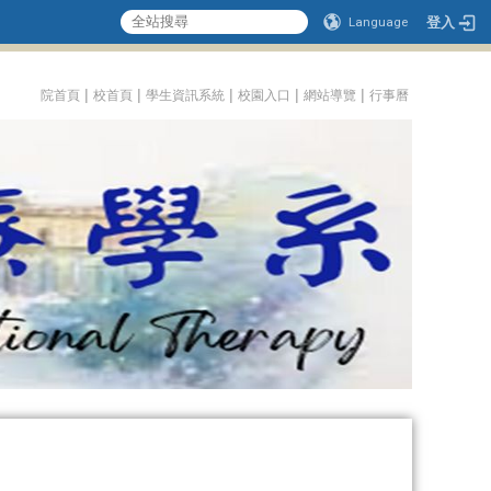
登入
Language
:::
|
|
|
|
|
院首頁
校首頁
學生資訊系統
校園入口
網站導覽
行事曆