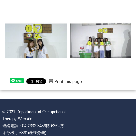
Print this page
Share
© 2021 Department of Occupational
Therapy Website
連絡電話：04-2332-3456轉 6362(學
系分機)、6361(產學分機)