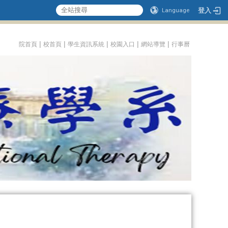
登入
Language
:::
|
|
|
|
|
院首頁
校首頁
學生資訊系統
校園入口
網站導覽
行事曆