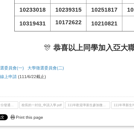
10233018
10239315
10251817
10
10172622
10319431
10210821
🎊
恭喜以上同學加入亞大職
選委員會
(一)
大學徵選委員會
(二)
組線上申請
(111/6/22截止)
111個人申請統一分發通知單.pdf
校長的一封信_申請入學.pdf
111年歡迎準新生參加微學程的信.pdf
Print this page