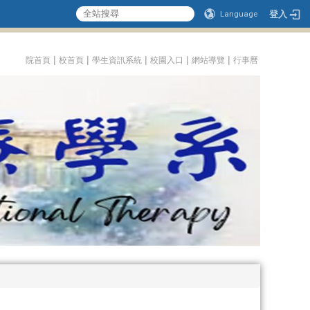
登入
Language
:::
|
|
|
|
|
院首頁
校首頁
學生資訊系統
校園入口
網站導覽
行事曆