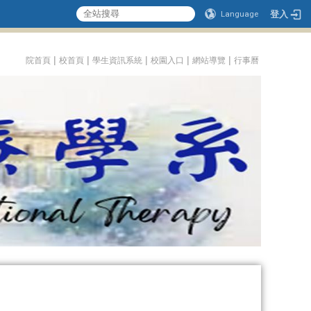
登入
Language
:::
|
|
|
|
|
院首頁
校首頁
學生資訊系統
校園入口
網站導覽
行事曆