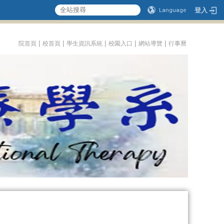
登入
Language
:::
|
|
|
|
|
院首頁
校首頁
學生資訊系統
校園入口
網站導覽
行事曆