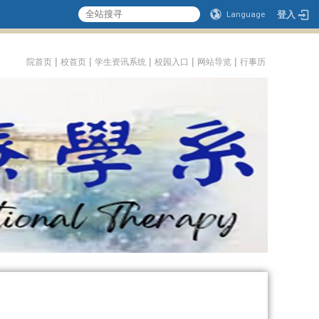
登入
Language
:::
|
|
|
|
|
院首页
校首页
学生资讯系统
校园入口
网站导览
行事历