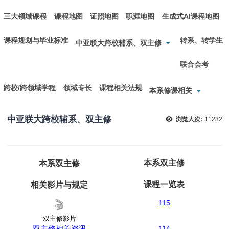
三大领域课程
课程地图
证照地图
职涯地图
生成式AI课程地图
课程规划与毕业标准
转系、转学生
中亚联大跨校辅系、双主修
联合会考
跨校/跨领域学程
领域专长
课程相关法规
本系修课相关
中亚联大跨校辅系、双主修
浏览人次:
11232
本系双主修
本系双主修
课程一览表
相关影片与规定
🎬
115
双主修影片
双主修相关资讯
114