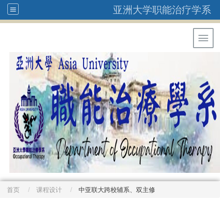
亚洲大学职能治疗学系
Toggl
首页
课程设计
中亚联大跨校辅系、双主修
: