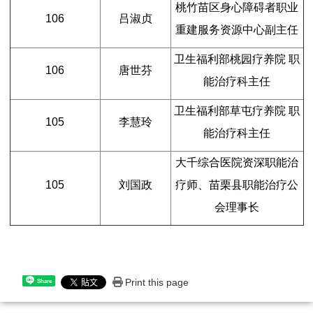
桃竹苗区身心障碍者职业
106
吕淑贞
重建服务资源中心副主任
卫生福利部桃园疗养院 职
106
唐世芬
能治疗科主任
卫生福利部草屯疗养院 职
105
李慧玲
能治疗科主任
大千综合医院资深职能治
105
刘国政
疗师、苗栗县职能治疗公
会理事长
Print this page
Share