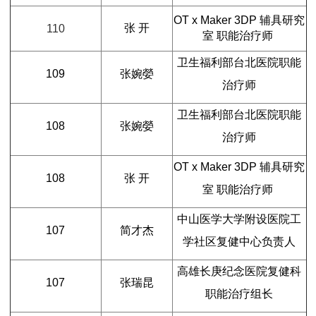
OT x Maker 3DP
辅具研究
110
张 开
室 职能治疗师
卫生福利部台北医院职能
109
张婉嫈
治疗师
卫生福利部台北医院职能
108
张婉嫈
治疗师
OT x Maker 3DP
辅具研究
108
张 开
室 职能治疗师
中山医学大学附设医院工
107
简才杰
学社区复健中心负责人
高雄长庚纪念医院复健科
107
张瑞昆
职能治疗组长