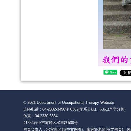
Share
© 2021 Department of Occupational Therapy Website
连络电话：04-2332-3456转 6362(学系分机)、6361(产学分
传真：04-2330-5834
41354台中市雾峰区柳丰路500号
网页负责人：宋宜珊老师(中文网页)、廖婉彣老师(英文网页)、