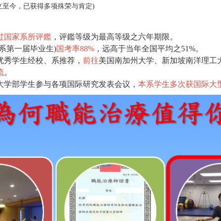
成立至今，已获得多项殊荣与肯定)
过国家系所评鑑
，评鑑等级为最高等级之六年期限。
(本系第一届毕业生)
国考率88%
，远高于当年全国平均之51%。
优秀学生经校、系推荐，
前往
美国南加州大学、新加坡南洋理工
流
。
大学部学生参与各项国际研究发表会议，
本系学生多次获国际大