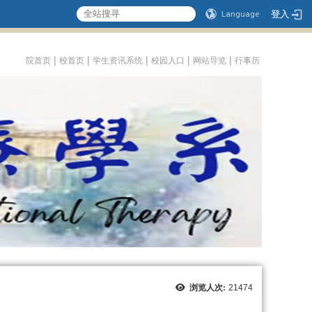
登入
Language
:::
|
|
|
|
|
院首页
校首页
学生资讯系统
校园入口
网站导览
行事历
浏览人次:
21474