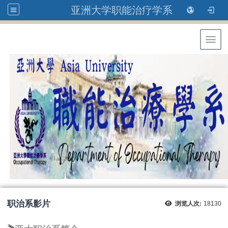
亚洲大学职能治疗学系
Toggl
职治系影片
浏览人次:
18130