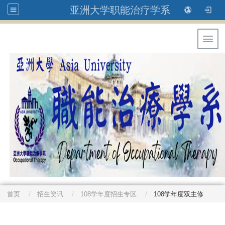
亚洲大学职能治疗学系
Toggl
首页
招生资讯
108学年度招生专区
108学年度双主修
: