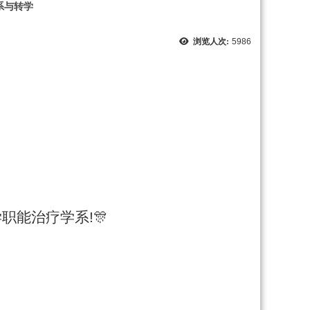
系与转学
浏览人次:
5986
职能治疗学系!🎊