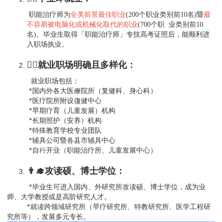
职能治疗师为
全美前景最佳职业
(200个职业类别前10名)暨
最
不容易被电脑化或机械化取代的职业
(700个职 业类别前10
名)。毕业生取得「职能治疗师」专技高考证照后，能顺利进
入职场执业。
👩‍⚕️就业职场明确且多样化：
就业职场包括：
*国内外各大医療院所（复健科、身心科）
*医疗院所附设復健中心
*早期疗育（儿童发展）机构
*长期照护（安养）机构
*特殊教育学校专业团队
*辅具公司暨各县市辅具中心
*自行开业（职能治疗所、儿童发展中心）
👨‍🎓攻读硕、博士学位：
*毕业生可进入国内、外研究所攻读硕、博士学位，成为业
师、大学教授或是高阶研究人才。
*就读跨领域研究所（早疗研究所、特教研究所、医学工程研
究所等），发展多元专长。