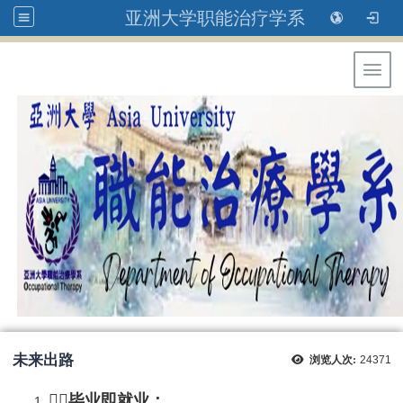
亚洲大学职能治疗学系
Toggl
未来出路
浏览人次:
24371
👨‍⚕️毕业即就业：