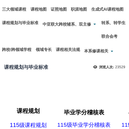
三大领域课程
课程地图
证照地图
职涯地图
生成式AI课程地图
课程规划与毕业标准
转系、转学生
中亚联大跨校辅系、双主修
联合会考
跨校/跨领域学程
领域专长
课程相关法规
本系修课相关
课程规划与毕业标准
浏览人次:
23529
课程规划
毕业学分稽核表
115
115级毕业学分稽核表
1
级课程规划