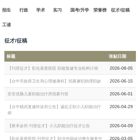
招生
行政
学术
实习
国考/升学
荣誉榜
征才/征稿
工读
征才/征稿
标题
张贴日期
2026-08-05
【刊登征才】彰化基督医院 职能复健专业机构计画
2026-06-15
【台中市政府卫生局心理健康科】招募兼职助理职缺
2026-06-01
安安优脑儿童职能治疗所招募刊登
2026-04-29
【台中精武复健科诊所公告】诚征正职小儿职能治疗
师
2026-04-09
【桥禾诊所-刊登征才】小儿职能治疗征才公告
2026-03-05
【彰化基督医院-刊登征才】职业伤病诊治整合服务中