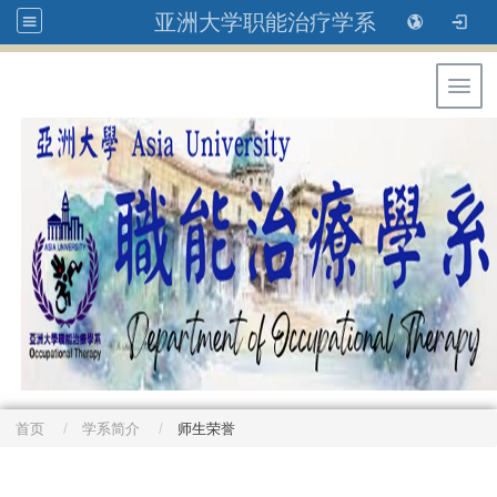
亚洲大学职能治疗学系
Toggl
首页
学系简介
师生荣誉
: