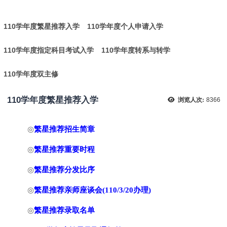
:
110学年度繁星推荐入学
110学年度个人申请入学
110学年度指定科目考试入学
110学年度转系与转学
110学年度双主修
110学年度繁星推荐入学
浏览人次:
8366
◎
繁星推荐
招生简章
◎
繁星推荐
重要时程
◎
繁星推荐
分发比序
◎
繁星推荐亲师座谈会
(
110/3/20办理
)
◎
繁星推荐录取名单