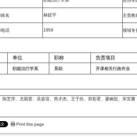
合办学
林鋐宇
师姓名
主责教
1959
师电话
领域专长
单位
职称
负责项目
职能治疗学系
系助
开课相关行政作业
、陈芝萍、尤菀荟、吴姿谊、简才杰、王于欣、郑彩君、廖婉彣、宋宜珊
Print this page