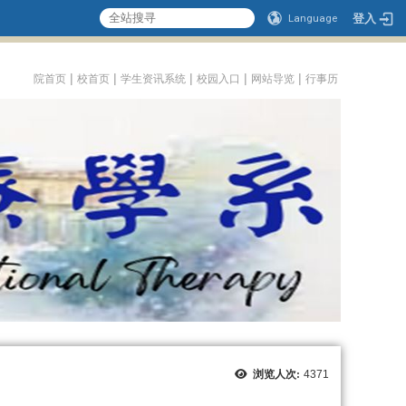
登入
Language
:::
|
|
|
|
|
院首页
校首页
学生资讯系统
校园入口
网站导览
行事历
浏览人次:
4371