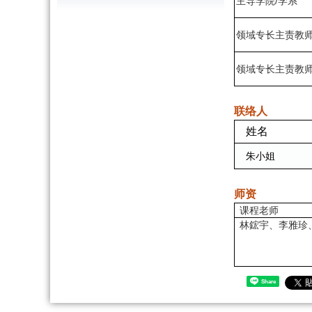
主导学院/学系
领域专长主责教
领域专长主责教
联络人
姓名
朱小姐
师资
课程老师
林鋐宇、李雅珍
Share