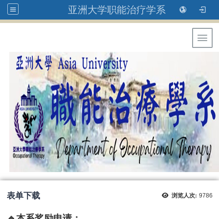
亚洲大学职能治疗学系
Toggl
表单下载
浏览人次:
9786
🔹本系奖励申请：