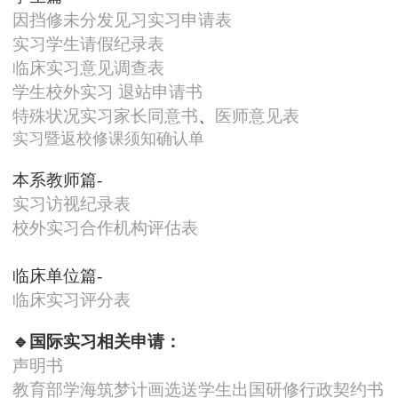
因挡修未分发见习实习申请表
实习学生请假纪录表
临床实习意见调查表
学生校外实习 退站申请书
特殊状况实习家长同意书
、
医师意见表
实习暨返校修课须知确认单
本系教师篇-
实习访视纪录表
校外实习合作机构评估表
临床单位篇-
临床实习评分表
🔹国际实习相关申请：
声明书
教育部学海筑梦计画选送学生出国研修行政契约书