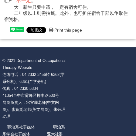
👉
不一定
。
：
大一新生只要申请，一定有宿舍可住。
二年级以上则需抽籤。此外，也可担任宿舍干部以争取住
宿资格。
Print this page
Share
© 2021 Department of Occupational
Therapy Website
连络电话：04-2332-3456转 6362(学
系分机)、6361(产学分机)
传真：04-2330-5834
41354台中市雾峰区柳丰路500号
网页负责人：宋宜珊老师(中文网
页)、廖婉彣老师(英文网页)、朱钰珵
助理
职治系社群媒体 职治系
系学会社群媒体 亚大社群