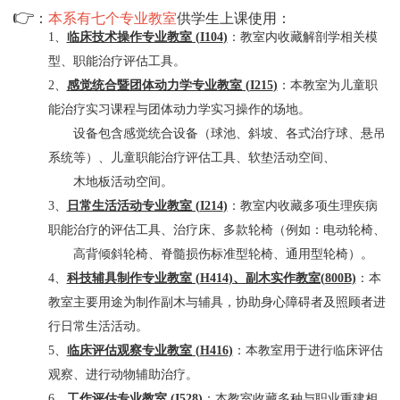
👉
：
本
系有七个专业教室
供学生上课使用：
1
、
临床技术操作专业教室 (
I104
)
：教室内收藏解剖学相关模
型、职能治疗评估工具。
2
、
感觉统合暨团体动力学专业教室 (
I215
)
：本教室为儿童职
能治疗实习课程与团体动力学实习操作的场地。
设备包含感觉统合设备（球池、斜坡、各式治疗球、悬吊
系统等）、儿童职能治疗评估工具、软垫活动空间、
木地板活动空间。
3
、
日常生活活动专业教室 (
I214
)
：教室内收藏多项生理疾病
职能治疗的评估工具、治疗床、多款轮椅（例如：电动轮椅、
高背倾斜轮椅、脊髓损伤标准型轮椅、通用型轮椅）。
4
、
科技辅具制作专业教室 (
H414
)、副木实作教室(
800B
)
：本
教室主要用途为制作副木与辅具，协助身心障碍者及照顾者进
行日常生活活动。
5、
临床评估观察专业教室 (
H416
)
：本教室用于进行临床评估
观察、进行动物辅助治疗。
6、
工作评估专业教室 (
I528
)
：本教室收藏多种与职业重建相