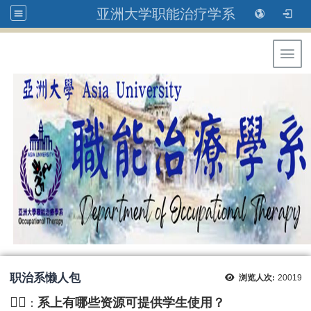
亚洲大学职能治疗学系
Toggl
职治系懒人包
浏览人次:
20019
🙋‍♂️
系上有哪些资源可提供学生使用？
：