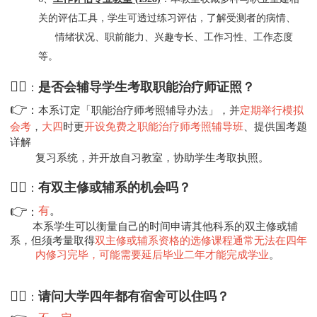
关的评估工具，学生可透过练习评估，了解受测者的病情、
情绪状况、职前能力、兴趣专长、工作习性、工作态度
等。
🙋‍♀️
是否会辅导学生考取职能治疗师证照？
：
👉
：
本系订定「职能治疗师考照辅导办法」，并
定期举行模拟
会考
，
大四
时更
开设免费之职能治疗师考照辅导班
、提供国考题
详解
复习系统，并开放自习教室，协助学生考取执照。
🙋‍♂️
有双主修或辅系的机会吗？
：
👉
有
。
：
本系学生可以衡量自己的时间申请其他科系的双主修或辅
系，但须考量取得
双主修或辅系资格的选修课程通常无法在四年
内修习完毕，可能需要延后毕业二年才能完成学业
。
🙋‍♀️
请
问大学四年都有宿舍可以住吗？
：