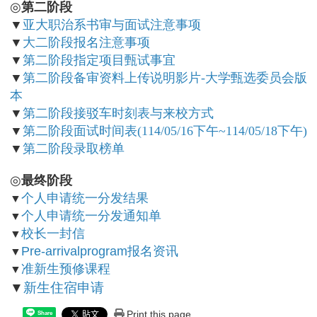
◎
第二阶段
▼
亚大职治系书审与面试注意事项
▼
大二阶段报名注意事项
▼
第二阶段指定项目甄试事宜
▼
第二阶段备审资料上传说明影片-大学甄选委员会版
本
▼
第二阶段接驳车时刻表与来校方式
▼
第二阶段面试时间表(114/05/16下午~114/05/18下午)
▼
第二阶段录取榜单
◎
最终阶段
个人申请统一分发结果
▼
个人申请统一分发通知单
▼
校长一封信
▼
Pre-arrivalprogram报名资讯
▼
准新生预修课程
▼
▼
新生住宿申请
Print this page
Share