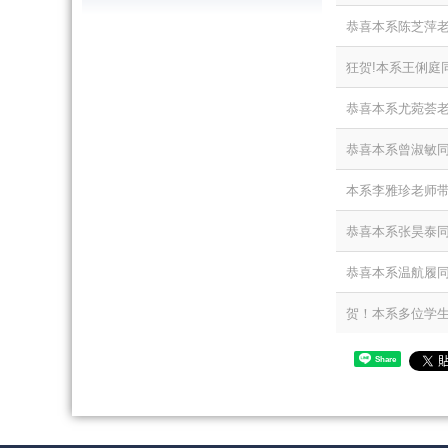
恭喜本系陈芝萍老
狂贺!本系王俐庭
恭喜本系尤菀荟老
恭喜本系曾淑敏同
本系李雅珍老师带
恭喜本系张昊泰同学赴南加
恭喜本系温航履同
贺！本系多位学生
Share