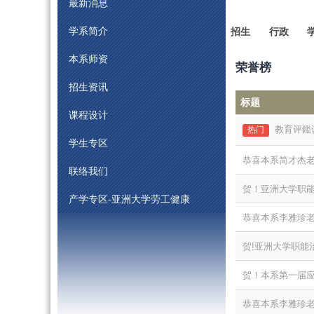
最新消息
学系简介
招生
行政
本系师资
荣誉榜
招生资讯
标题
课程设计
教育评鑑
热门
学生专区
恭喜本系简才杰
联络我们
贺！亚洲大学职能
产学专区-亚洲大学劳工健康
恭喜本系李雅珍老
贺!亚洲大学职能
贺！本系第一届应
恭喜本系李雅珍老