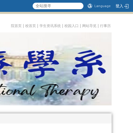
登入
Language
:::
|
|
|
|
|
院首页
校首页
学生资讯系统
校园入口
网站导览
行事历