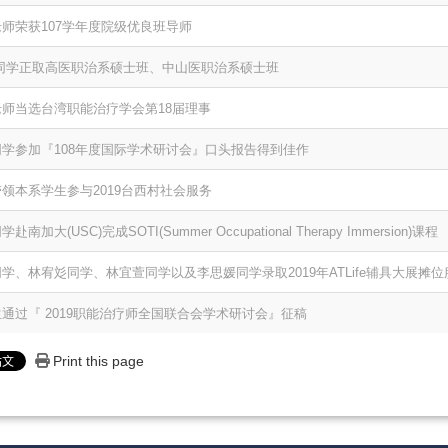
师荣获107学年度院级优良班导师
同学正取高医职治系硕士班、中山医职治系硕士班
师当选台湾职能治疗学会第18届理事
学参加『108年度国际学术研讨会』口头报告得到佳作
领本系学生参与2019台西村社会服务
大(USC)完成SOTI(Summer Occupational Therapy Immersion)课程
学、林宥彣同学、林宜萱同学以及李思媛同学录取2019年ATLife辅具大展摊
通过『 2019职能治疗师全国联合会学术研讨会』征稿
Print this page