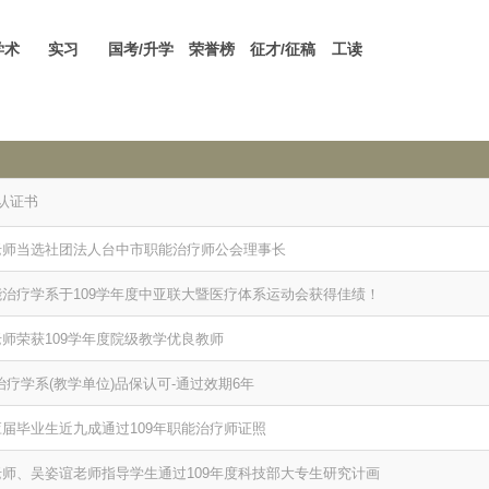
学术
实习
国考/升学
荣誉榜
征才/征稿
工读
认证书
老师当选社团法人台中市职能治疗师公会理事长
治疗学系于109学年度中亚联大暨医疗体系运动会获得佳绩！
师荣获109学年度院级教学优良教师
治疗学系(教学单位)品保认可-通过效期6年
届毕业生近九成通过109年职能治疗师证照
师、吴姿谊老师指导学生通过109年度科技部大专生研究计画