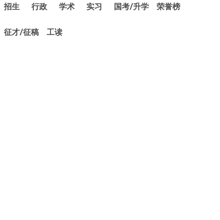
招生
行政
学术
实习
国考/升学
荣誉榜
征才/征稿
工读
404